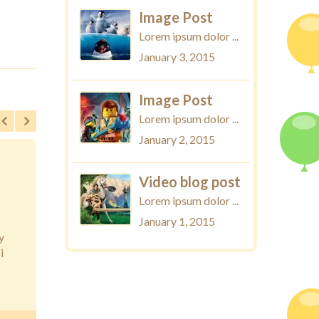
Image Post
Lorem ipsum dolor ...
January 3, 2015
Image Post
Lorem ipsum dolor ...
January 2, 2015
2
Image
Jan.2015
Video blog post
Lorem ipsum dolor ...
Lorem ipsum
January 1, 2015
y
Lorem ipsum
i
nibh euismo
enim ad mi..