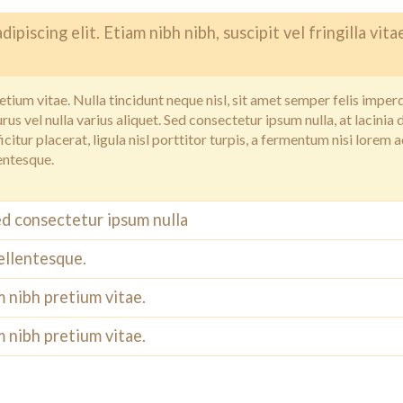
piscing elit. Etiam nibh nibh, suscipit vel fringilla vita
etium vitae. Nulla tincidunt neque nisl, sit amet semper felis imper
us vel nulla varius aliquet. Sed consectetur ipsum nulla, at lacinia
itur placerat, ligula nisl porttitor turpis, a fermentum nisi lorem a
lentesque.
sed consectetur ipsum nulla
pellentesque.
m nibh pretium vitae.
m nibh pretium vitae.