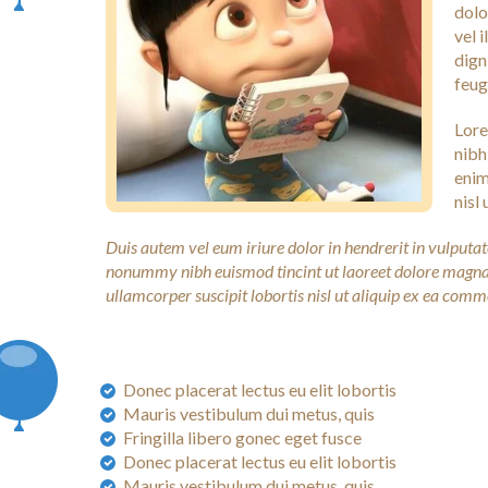
dolo
vel 
dign
feuga
Lore
nibh
enim
nisl
Duis autem vel eum iriure dolor in hendrerit in vulputate
nonummy nibh euismod tincint ut laoreet dolore magna a
ullamcorper suscipit lobortis nisl ut aliquip ex ea co
Donec placerat lectus eu elit lobortis
Mauris vestibulum dui metus, quis
Fringilla libero gonec eget fusce
Donec placerat lectus eu elit lobortis
Mauris vestibulum dui metus, quis