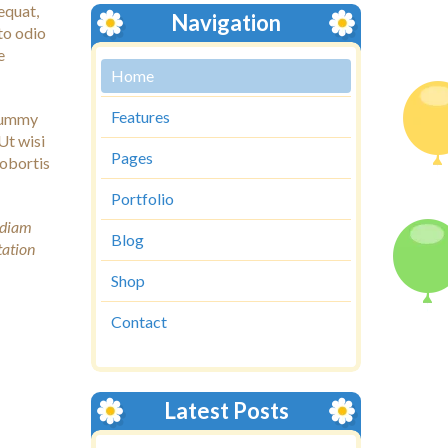
sequat,
Navigation
sto odio
e
Home
Features
onummy
Ut wisi
Pages
lobortis
Portfolio
d diam
Blog
tation
Shop
Contact
Latest Posts