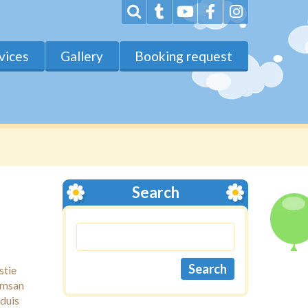
vices
Gallery
Booking request
Search
stie
cumsan
 duis