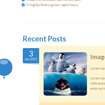
Fringilla libero gonec eget fusce
Recent Posts
3
Imag
Jan.2015
Lorem ip
Lorem ip
nibh euis
enim ad m