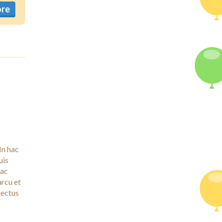
Category:
Image
ore
Tags:
Blog
In hac
uis
 ac
arcu et
nectus