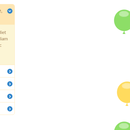
e,
diet
 diam
c