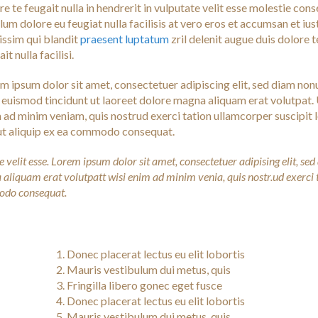
re te feugait nulla in hendrerit in vulputate velit esse molestie con
illum dolore eu feugiat nulla facilisis at vero eros et accumsan et iu
issim qui blandit
praesent luptatum
zril delenit augue duis dolore t
it nulla facilisi.
m ipsum dolor sit amet, consectetuer adipiscing elit, sed diam n
 euismod tincidunt ut laoreet dolore magna aliquam erat volutpat. 
 ad minim veniam, quis nostrud exerci tation ullamcorper suscipit 
 ut aliquip ex ea commodo consequat.
 velit esse. Lorem ipsum dolor sit amet, consectetuer adipising elit, se
liquam erat volutpatt wisi enim ad minim venia, quis nostr.ud exerci 
mmodo consequat.
Donec placerat lectus eu elit lobortis
Mauris vestibulum dui metus, quis
Fringilla libero gonec eget fusce
Donec placerat lectus eu elit lobortis
Mauris vestibulum dui metus, quis