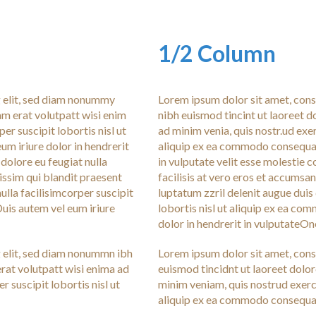
1/2 Column
g elit, sed diam nonummy
Lorem ipsum dolor sit amet, cons
am erat volutpatt wisi enim
nibh euismod tincint ut laoreet 
er suscipit lobortis nisl ut
ad minim venia, quis nostr.ud exer
m iriure dolor in hendrerit
aliquip ex ea commodo consequat.
 dolore eu feugiat nulla
in vulputate velit esse molestie c
nissim qui blandit praesent
facilisis at vero eros et accumsan
ulla facilisimcorper suscipit
luptatum zzril delenit augue duis 
Duis autem vel eum iriure
lobortis nisl ut aliquip ex ea co
dolor in hendrerit in vulputateOn
g elit, sed diam nonummn ibh
Lorem ipsum dolor sit amet, cons
rat volutpatt wisi enima ad
euismod tincidnt ut laoreet dolo
 suscipit lobortis nisl ut
minim veniam, quis nostrud exerci
aliquip ex ea commodo consequa