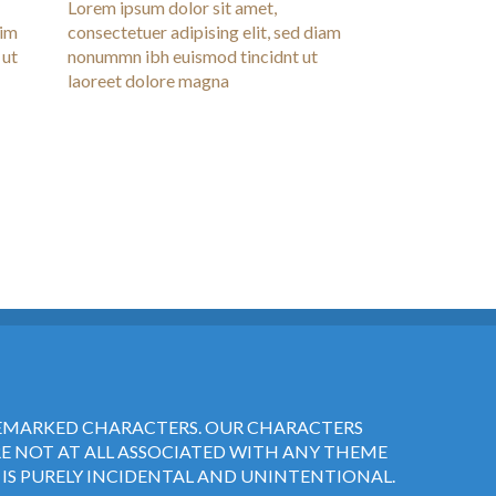
Lorem ipsum dolor sit amet,
nim
consectetuer adipising elit, sed diam
 ut
nonummn ibh euismod tincidnt ut
laoreet dolore magna
DEMARKED CHARACTERS. OUR CHARACTERS
RE NOT AT ALL ASSOCIATED WITH ANY THEME
IS PURELY INCIDENTAL AND UNINTENTIONAL.