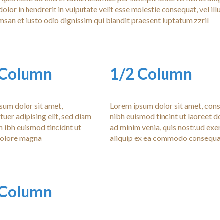
or in hendrerit in vulputate velit esse molestie consequat, vel il
cumsan et iusto odio dignissim qui blandit praesent luptatum zzril
 Column
1/2 Column
sum dolor sit amet,
Lorem ipsum dolor sit amet, cons
uer adipising elit, sed diam
nibh euismod tincint ut laoreet 
ibh euismod tincidnt ut
ad minim venia, quis nostr.ud exer
dolore magna
aliquip ex ea commodo consequa
 Column