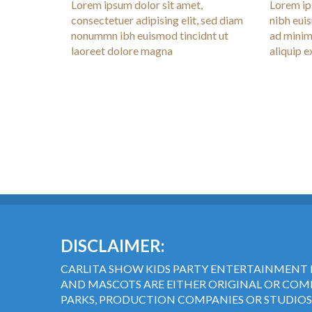
Lorem ipsum dolor sit amet,
Lorem ip
consectetuer adipising elit, sed diam
nibh eui
nonummn ibh euismod tincidnt ut
ad minim 
laoreet dolore magna
aliquip 
DISCLAIMER:
CARLITA SHOW KIDS PARTY ENTERTAINMENT 
AND MASCOTS ARE EITHER ORIGINAL OR COME
PARKS, PRODUCTION COMPANIES OR STUDIOS,