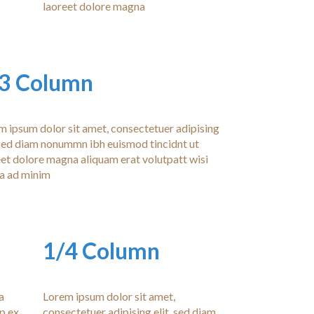
laoreet dolore magna
3 Column
m ipsum dolor sit amet, consectetuer adipising
, sed diam nonummn ibh euismod tincidnt ut
eet dolore magna aliquam erat volutpatt wisi
a ad minim
1/4 Column
a
Lorem ipsum dolor sit amet,
qp ex
consectetuer adipising elit, sed diam