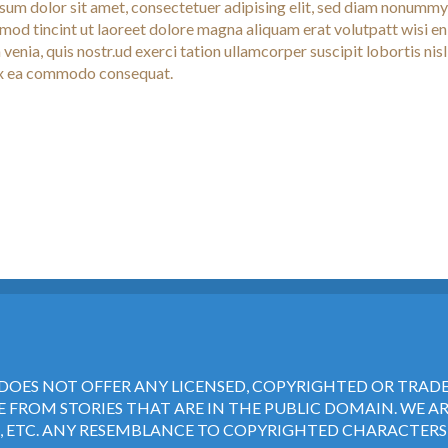
sum dolor sit amet, consectetuer adipising elit, sed diam nonummy
smod tincint ut laoreet dolore magna aliquam erat volutpatt wisi e
venia, quis nostr.ud exerci tation ullamcorper suscipit lobortis nisl
ex ea commodo consequat.
DOES NOT OFFER ANY LICENSED, COPYRIGHTED OR TRA
 FROM STORIES THAT ARE IN THE PUBLIC DOMAIN. WE A
 ETC. ANY RESEMBLANCE TO COPYRIGHTED CHARACTERS 