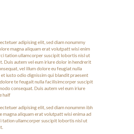
ectetuer adipising elit, sed diam nonummy
dolore magna aliquam erat volutpatt wisi enim
ci tation ullamcorper suscipit lobortis nisl ut
 Duis autem vel eum iriure dolor in hendrerit
onsequat, vel illum dolore eu feugiat nulla
 et iusto odio dignissim qui blandit praesent
dolore te feugait nulla facilisimcorper suscipit
mmodo consequat. Duis autem vel eum iriure
e half
ectetuer adipising elit, sed diam nonummn ibh
re magna aliquam erat volutpatt wisi enima ad
 tation ullamcorper suscipit lobortis nisl ut
t.