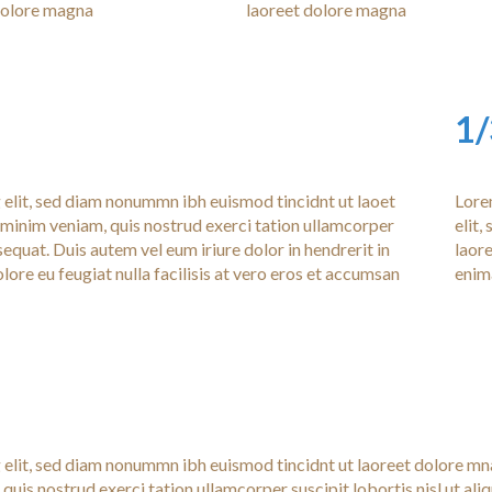
dolore magna
laoreet dolore magna
1/
 elit, sed diam nonummn ibh euismod tincidnt ut laoet
Lore
minim veniam, quis nostrud exerci tation ullamcorper
elit
equat. Duis autem vel eum iriure dolor in hendrerit in
laor
lore eu feugiat nulla facilisis at vero eros et accumsan
enim
 elit, sed diam nonummn ibh euismod tincidnt ut laoreet dolore mn
uis nostrud exerci tation ullamcorper suscipit lobortis nisl ut ali