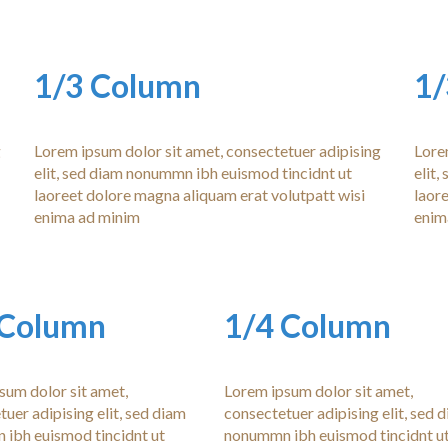
1/3 Column
1/
g
Lorem ipsum dolor sit amet, consectetuer adipising
Lore
elit, sed diam nonummn ibh euismod tincidnt ut
elit
laoreet dolore magna aliquam erat volutpatt wisi
laor
enima ad minim
enim
 Column
1/4 Column
sum dolor sit amet,
Lorem ipsum dolor sit amet,
uer adipising elit, sed diam
consectetuer adipising elit, sed 
ibh euismod tincidnt ut
nonummn ibh euismod tincidnt u